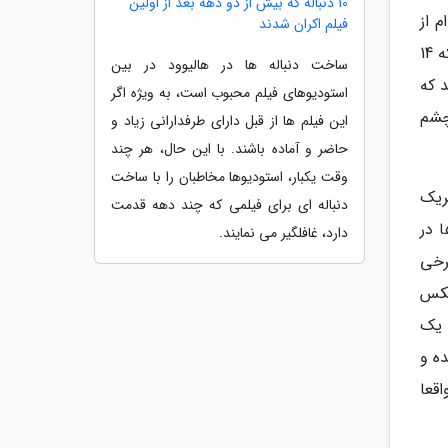
10 دنباله که بیش از دو دهه بعد از اولین
 از
فیلم اکران شدند
آن ها هم بر روی تابلویی در بالای قبر نوشته شده است. این قبرستان در سال 1901 تاسیس شد و در آن 300 مرده هست که 14
ساخت دنباله ها در هالیوود در بین
ند که
استودیوهای فیلم محبوب است، به ویژه اگر
 چشم
این فیلم ها از قبل دارای طرفدارانی زیاد و
حاضر و آماده باشند. با این حال، هر چند
وقت یکبار، استودیوها مخاطبان را با ساخت
شریک
دنباله ای برای فیلمی که چند دهه قدمت
 در
دارد، غافلگیر می نمایند.
رخی
عکس
 یک
ه و
قعا