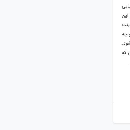
ایی
این
رنت
 چه
ود.
 که