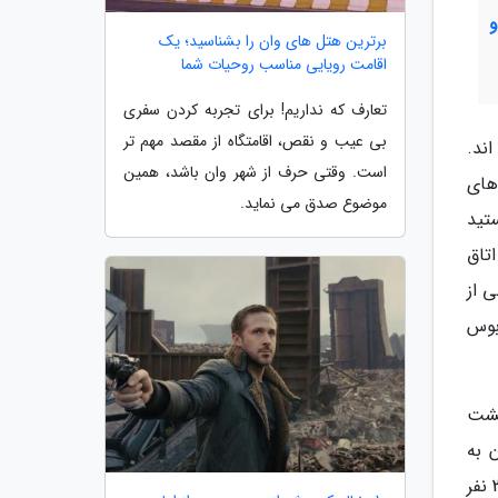
برترین هتل های وان را بشناسید؛ یک
اقامت رویایی مناسب روحیات شما
تعارف که نداریم! برای تجربه کردن سفری
بی عیب و نقص، اقامتگاه از مقصد مهم تر
ند.
است. وقتی حرف از شهر وان باشد، همین
های
موضوع صدق می نماید.
تید
تاق
 از
بوس
حشت
 به
زمانی برمی شود که شهر تونوپا به خاطر معدن های زیادی که داشت با 50 هزار نفر جمعیت، شهری پر رونق بود. بعدها 300 نفر