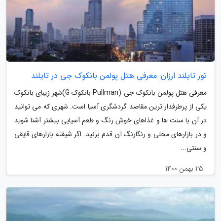
تور تایلند ارزان: معرفی هتل پولمن بانکوک جی در تایلند
معرفی هتل پولمن بانکوک جی (Pullman بانکوک G)شهر زیبای بانکوک
یکی از پرطرفدار ترین مقاصد گردشگری آسیا است. شهری که می توانید
در آن با سنت ها و غذاهای خوش رنگ و طعم آسیایی بیشتر آشنا شوید
و در بازارهای محلی و رنگارنگ آن قدم بزنید. اگر شیفته بازارهای قایقی
و سنتی...
25 بهمن 1400