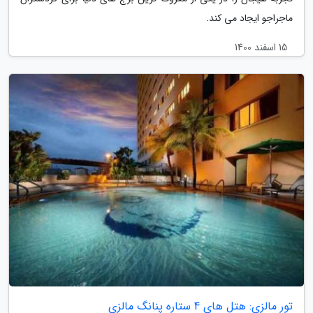
ماجراجو ایجاد می کند.
15 اسفند 1400
تور مالزی: هتل های 4 ستاره پنانگ مالزی