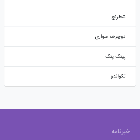
شطرنج
دوچرخه سواری
پینگ پنگ
تکواندو
خبرنامه