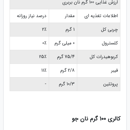
ارزش غذایی 100 گرم نان بربری
اطلاعات تغذیه ای
مقدار
درصد نیاز روزانه
چربی کل
1 گرم
2٪
کلسترول
0 میلی گرم
0٪
کربوهیدرات کل
75/4 گرم
25٪
فیبر
2/8 گرم
11٪
پروتئین
10/3 گرم
-
کالری 100 گرم نان جو