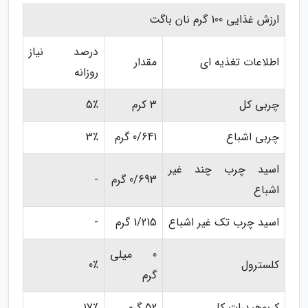
ارزش غذایی 100 گرم نان باگت
درصد نیاز
اطلاعات تغذیه ای
مقدار
روزانه
چربی کل
3 کرم
5٪
چربی اشباع
0/641 گرم
3٪
اسید چرب چند غیر
0/693 گرم
-
اشباع
اسید چرب تک غیر اشباع
1/215 گرم
-
0 میلی
کلسترول
0٪
گرم
کربوهیدرات کل
52 گرم
17٪