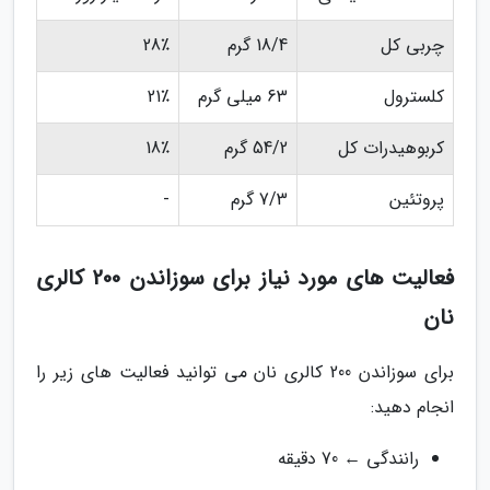
چربی کل
18/4 گرم
28٪
کلسترول
63 میلی گرم
21٪
کربوهیدرات کل
54/2 گرم
18٪
پروتئین
7/3 گرم
-
فعالیت های مورد نیاز برای سوزاندن 200 کالری
نان
برای سوزاندن 200 کالری نان می توانید فعالیت های زیر را
انجام دهید:
رانندگی ← 70 دقیقه