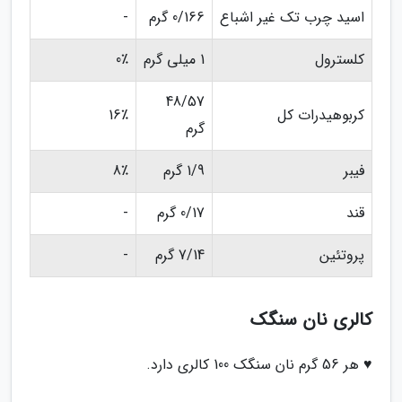
اسید چرب تک غیر اشباع
0/166 گرم
-
کلسترول
1 میلی گرم
0٪
48/57
کربوهیدرات کل
16٪
گرم
فیبر
1/9 گرم
8٪
قند
0/17 گرم
-
پروتئین
7/14 گرم
-
کالری نان سنگک
♥ هر 56 گرم نان سنگک 100 کالری دارد.