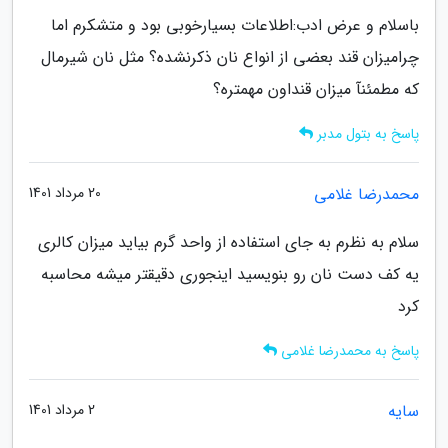
باسلام و عرض ادب:اطلاعات بسیارخوبی بود و متشکرم اما
چرامیزان قند بعضی از انواع نان ذکرنشده؟ مثل نان شیرمال
که مطمئنآ میزان قنداون مهمتره؟
پاسخ به بتول مدبر
محمدرضا غلامی
20 مرداد 1401
سلام به نظرم به جای استفاده از واحد گرم بیاید میزان کالری
یه کف دست نان رو بنویسید اینجوری دقیقتر میشه محاسبه
کرد
پاسخ به محمدرضا غلامی
سایه
2 مرداد 1401