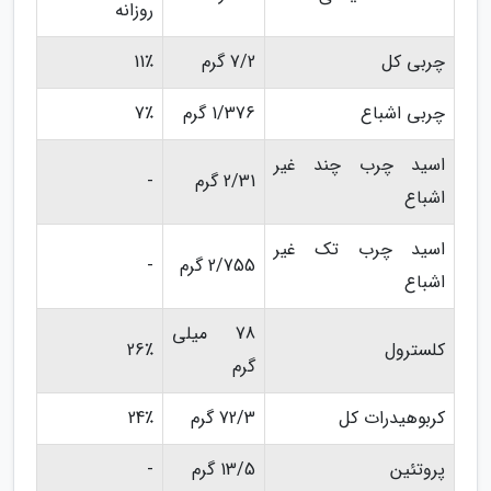
روزانه
چربی کل
7/2 گرم
11٪
چربی اشباع
1/376 گرم
7٪
اسید چرب چند غیر
2/31 گرم
-
اشباع
اسید چرب تک غیر
2/755 گرم
-
اشباع
78 میلی
کلسترول
26٪
گرم
کربوهیدرات کل
72/3 گرم
24٪
پروتئین
13/5 گرم
-