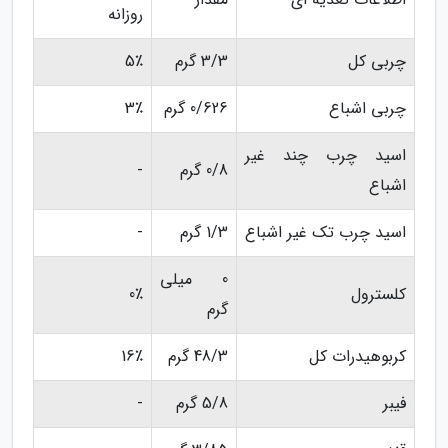
روزانه
چربی کل
3/3 گرم
5٪
چربی اشباع
0/626 گرم
3٪
اسید چرب چند غیر
0/8 گرم
-
اشباع
اسید چرب تک غیر اشباع
1/3 گرم
-
0 میلی
کلسترول
0٪
گرم
کربوهیدرات کل
48/3 گرم
16٪
فیبر
5/8 گرم
-