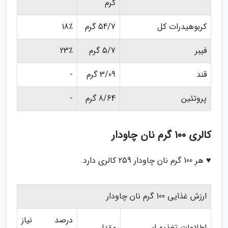
گرم
کربوهیدرات کل
54/7 گرم
18٪
فیبر
5/7 گرم
23٪
قند
3/09 گرم
-
پروتئین
8/64 گرم
-
کالری 100 گرم نان چاودار
♥ هر 100 گرم نان چاودار 259 کالری دارد.
ارزش غذایی 100 گرم نان چاودار
درصد نیاز
اطلاعات تغذیه ای
مقدار