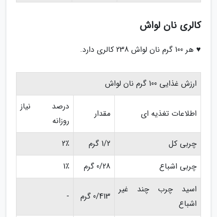
کالری نان لواش
♥ هر 100 گرم نان لواش 238 کالری دارد.
ارزش غذایی 100 گرم نان لواش
درصد نیاز
اطلاعات تغذیه ای
مقدار
روزانه
چربی کل
1/2 گرم
2٪
چربی اشباع
0/28 گرم
1٪
اسید چرب چند غیر
0/413 گرم
-
اشباع