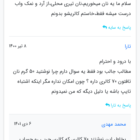
سلام ما یه نان میخوریم،نان تیری محلی،از آرد و نمک واب
درست میشه فقط،خاستم کالریشو بدونم
پاسخ به سایه
تارا
8 تیر 1400
با درود و احترام
مطالب جالب بود فقط یه سوال دارم چرا نوشتید 50 گرم نان
تافتون 70 کالری داره ؟ چون امکان نداره مگر اینکه اشتباه
تایپ باشه یا دلیل دیگه که من نمیدونم
پاسخ به تارا
محمد مهدی
6 دی 1401
بخاطر این نوشتند 70 کالری که کالری چربی رو حساب