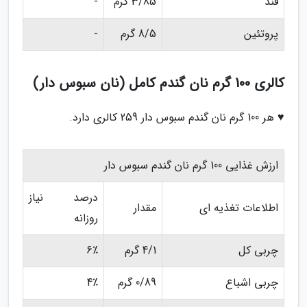
قند
3/85 گرم
-
پروتئین
8/5 گرم
-
کالری 100 گرم نان گندم کامل (نان سبوس دار)
♥ هر 100 گرم نان گندم سبوس دار 259 کالری دارد.
ارزش غذایی 100 گرم نان گندم سبوس دار
درصد نیاز
اطلاعات تغذیه ای
مقدار
روزانه
چربی کل
4/1 گرم
6٪
چربی اشباع
0/89 گرم
4٪