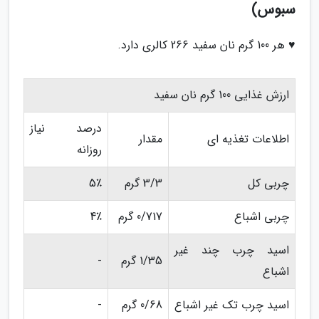
سبوس)
♥ هر 100 گرم نان سفید 266 کالری دارد.
ارزش غذایی 100 گرم نان سفید
درصد نیاز
اطلاعات تغذیه ای
مقدار
روزانه
چربی کل
3/3 گرم
5٪
چربی اشباع
0/717 گرم
4٪
اسید چرب چند غیر
1/35 گرم
-
اشباع
اسید چرب تک غیر اشباع
0/68 گرم
-