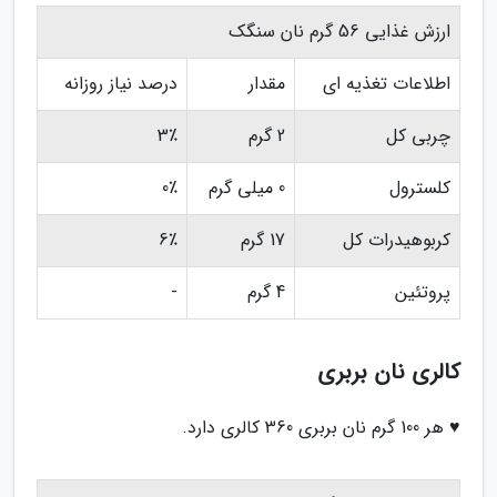
ارزش غذایی 56 گرم نان سنگک
اطلاعات تغذیه ای
مقدار
درصد نیاز روزانه
چربی کل
2 گرم
3٪
کلسترول
0 میلی گرم
0٪
کربوهیدرات کل
17 گرم
6٪
پروتئین
4 گرم
-
کالری نان بربری
♥ هر 100 گرم نان بربری 360 کالری دارد.