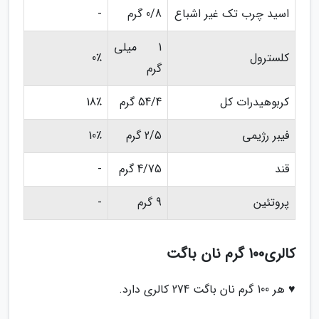
اسید چرب تک غیر اشباع
0/8 گرم
-
1 میلی
کلسترول
0٪
گرم
کربوهیدرات کل
54/4 گرم
18٪
فیبر رژیمی
2/5 گرم
10٪
قند
4/75 گرم
-
پروتئین
9 گرم
-
کالری100 گرم نان باگت
♥ هر 100 گرم نان باگت 274 کالری دارد.