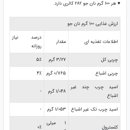
♥ هر 100 گرم نان جو 282 کالری دارد.
ارزش غذایی 100 گرم نان جو
درصد نیاز
اطلاعات تغذیه ای
مقدار
روزانه
چربی کل
3/27 گرم
5٪
چربی اشباع
0/765 گرم
4٪
اسید چرب چند غیر
1/048 گرم
-
اشباع
اسید چرب تک غیر اشباع
1/053 گرم
-
1 میلی
کلسترول
0٪