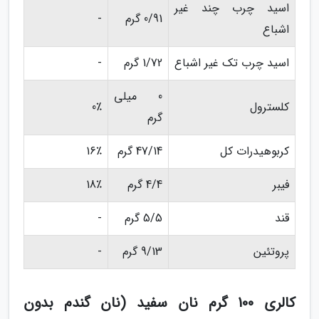
اسید چرب چند غیر
0/91 گرم
-
اشباع
اسید چرب تک غیر اشباع
1/72 گرم
-
0 میلی
کلسترول
0٪
گرم
کربوهیدرات کل
47/14 گرم
16٪
فیبر
4/4 گرم
18٪
قند
5/5 گرم
-
پروتئین
9/13 گرم
-
کالری 100 گرم نان سفید (نان گندم بدون