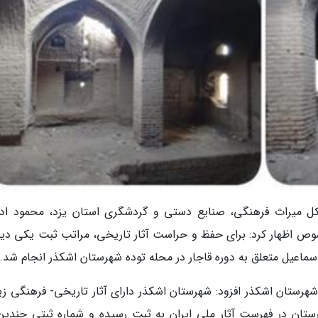
ه کل میراث فرهنگی، صنایع دستی و گردشگری استان یزد، محمود ادی
 اظهار کرد: برای حفظ و حراست آثار تاریخی، مراتب ثبت یکی دیگر
اسماعیل متعلق به دوره قاجار در محله توده شهرستان اشکذر انجام شد.
ستان اشکذر افزود: شهرستان اشکذر دارای آثار تاریخی- فرهنگی زی
نقول این شهرستان در فهرست آثار ملی ایران به ثبت رسیده و شماره ثبتی چندین