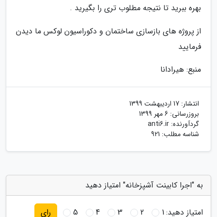
بهره ببرید تا نتیجه مطلوب تری را بگیرید .
از پروژه های بازسازی ساختمان و دکوراسیون لوکس ما دیدن
فرمایید
منبع: هیرادانا
انتشار:
17 اردیبهشت 1399
بروزرسانی:
6 مهر 1399
گردآورنده:
anti6.ir
شناسه مطلب: 921
به "اجرا کابینت آشپزخانه" امتیاز دهید
امتیاز دهید:
1
2
3
4
5
رای