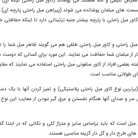
معرض کثیفی و لکه هستند می پوشاند (کاور مبل راحتی تیکه ای) و
سمت های مبلمان پوشانده می شوند (پیراهن مبل راحتی پارچه ای). 
ور مبل راحتی با پارچه بیشتر جنبه تزئیناتی دارد تا اینکه حفاظتی خ
ی مبل راحتی و کاور مبل راحتی طلقی هم می گویند ظاهر مبل شما را تغ
غبار از مبلمان شما حفاظت می نمایند. این مورد برای کسانی که دوست د
بته بعضی افراد از کاور سلفونی مبل راحتی استفاده می نمایند که مقا
های طولانی مناسب است.
له ای از PVC محکم است (برترین نوع کاور مبل راحتی پلاستیکی) و تمیز کردن آنها با یک د
 سر و صدای آنها هنگام نشستن و عرق گیر نبودن از معایب این نوع ک
مبل است که باید براساس سایز و متراژ کلی و نکاتی که در ابتدا گفت
های طرح دار و گل دار گزینه مناسبی هستند.