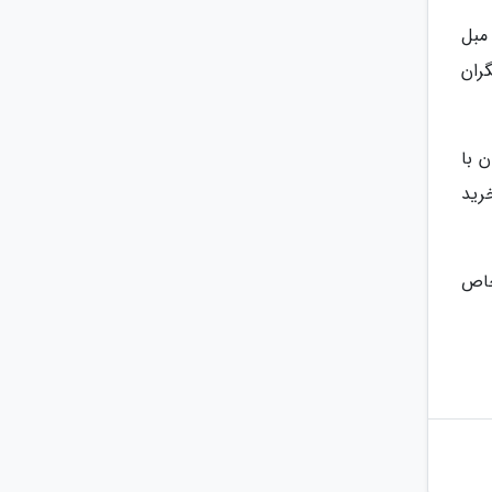
مبل
ران
 با
رید
خاص