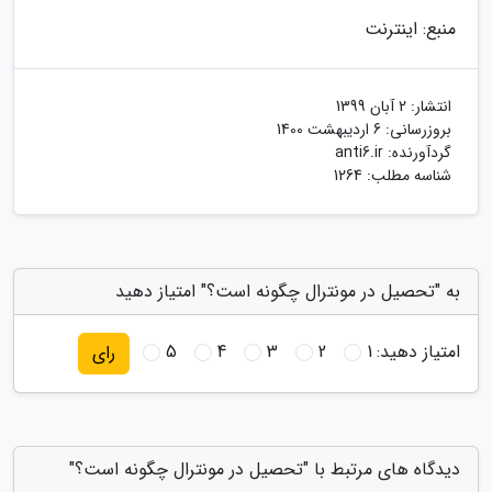
منبع: اینترنت
انتشار:
2 آبان 1399
بروزرسانی:
6 اردیبهشت 1400
گردآورنده:
anti6.ir
شناسه مطلب: 1264
به "تحصیل در مونترال چگونه است؟" امتیاز دهید
امتیاز دهید:
1
2
3
4
5
رای
دیدگاه های مرتبط با "تحصیل در مونترال چگونه است؟"