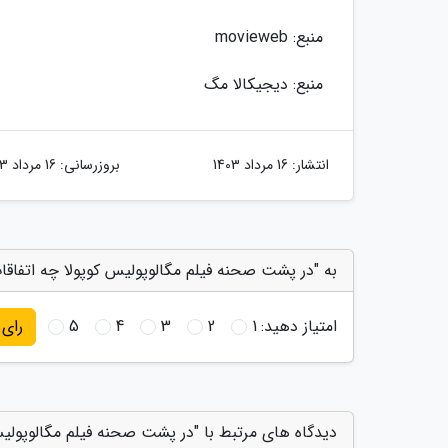
منبع: movieweb
منبع: دیجیکالا مگ
انتشار:
16 مرداد 1403
بروزرسانی:
16 مرداد 1403
به "در پشت صحنه فیلم مگالوپولیس کوپولا چه اتفاقا
امتیاز دهید:
1
2
3
4
5
رای
دیدگاه های مرتبط با "در پشت صحنه فیلم مگالوپولیس