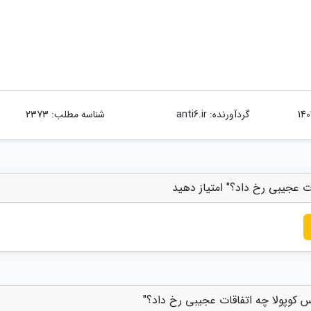
گردآورنده:
anti6.ir
شناسه مطلب: 2373
ت عجیبی رخ داد؟" امتیاز دهید
 کوپولا چه اتفاقات عجیبی رخ داد؟"