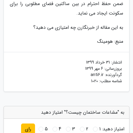
ضمن حفظ احترام در بین ساکنین فضای مطلوبی را برای
سکونت ایجاد می نماید.
به این مقاله از خبرنگارن چه امتیازی می دهید؟
منبع: هومینگ
انتشار:
31 خرداد 1399
بروزرسانی:
6 مهر 1399
گردآورنده:
anti6.ir
شناسه مطلب: 1020
به "مشاعات ساختمان چیست؟" امتیاز دهید
امتیاز دهید:
1
2
3
4
5
رای