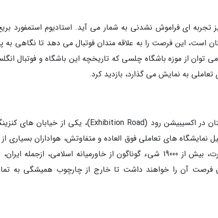
 نیز تجربه ای فراموش نشدنی به شمار می آید. استادیوم استمفورد بری
ن است، این فرصت را به علاقه مندان فوتبال می دهد تا نگاهی به 
 می توان از موزه باشگاه چلسی که تاریخچه این باشگاه و فوتبال انگل
ی تعاملی به نمایش می گذارد، بازدید کرد.
4. بعضی از جالب ترین موزه های پایتخت انگلستان در اکسیبیشن رود (Exhibition Road)، یکی از خیابان
یل نمایشگاه های تعاملی فوق العاده و متفاوتش، هواداران بسیاری از 
اقشار و گروه های سنی دارد. موزه ویکتوریا و آلبرت، بیش از 19000 شیء گوناگون از خاورمیانه اسلامی، ازجمله ایرا
گان فرصت آن را خواهند داشت تا خارج از چارچوب همیشگی به تما