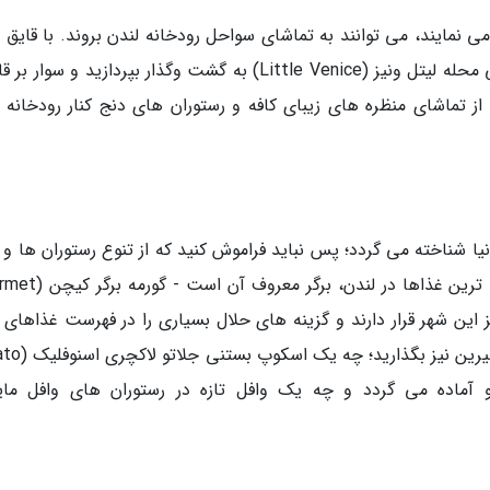
ی نمایند، می توانند به تماشای سواحل رودخانه لندن بروند. با قایق 
کانال جیسون (Jasons Canal) می توانید در حوالی محله لیتل ونیز (Little Venice) به گشت وگذار بپردازید و س
و از تماشای منظره های زیبای کافه و رستوران های دنج کنار رودخانه 
نیا شناخته می گردد؛ پس نباید فراموش کنید که از تنوع رستوران ها و 
های این شهر نهایت لذت را ببرید. یکی از محبوب ترین غذاها در 
ستکس (Stax) هر دو در مرکز این شهر قرار دارند و گزینه های حلال بسیاری را در فهرست غذاها
ارائه می دهند. یادتان نرود که جا برای یک دسر 
 شما تزئین و آماده می گردد و چه یک وافل تازه در رستوران های وافل ما