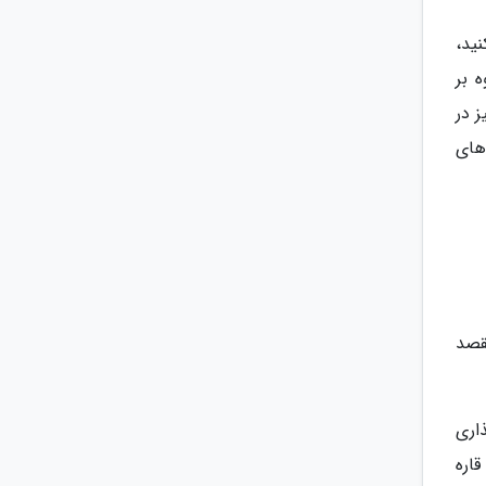
ید،
لاوه بر
ز در
های
نقاط دنیا پرواز می نماید که 10 مقصد در بریتانیا، 106 مقصد در اروپا و 83 مقصد
 گذاری
د برای بیش از 128 هواپیمای قاره