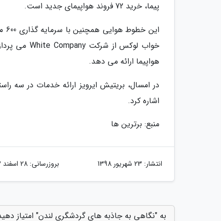
پیما، خرید 72 فروند هواپیمای جدید است.
این
هواپیما ارائه می دهد.
در امسال، بریتیش ایرویز ارائه خدمات در سه راس
اشاره کرد.
منبع: برترین ها
انتشار:
23 شهریور 1398
بروزرسانی:
28 اسفند 1403
به "نگاهی به جاذبه های گردشگری لندن" امتیاز دهید