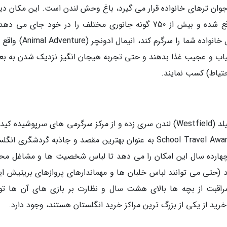
 جوان ترهای خانواده قرار می گیرد، باغ وحش لندن است. این مکان دی
در قلب پارک معروف ریجنتز (Regents Park) واقع شده و بیش از 750 گونه جانوری مختلف را در خود جای می
قسمتی از این باغ وحش که می تواند یک روز کامل خانواده شما را سرگرم کند
کمیاب و عجیب غذا بدهند و حتی تجربه هیجان انگیز نزدیک شدن به ب
حتیاط) کسب نمایند.
2. اگر از خرید لذت می برید، می توانید به وست فیلد (Westfield) لندن سری زده و از مرکز سرگرمی های سرپوشیده 
(KidZania) دیدن کنید. این مرکز که برنده جایزه School Travel Award به عنوان بهترین مقصد و جاذبه گردشگری
چهارده سال این امکان را می دهد تا لباس شخصیت ها و مشاغل مح
 (حتی می توانند لباس خلبان ها و مهماندارهای پروازهای بریتیش ایر
ن مراقبت از بچه ها بالای هشت سال و نظارت بر بازی های آن ها ت
رید از یکی از بزرگ ترین مراکز خرید انگلستان هستند، وجود دارد.