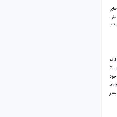
های
وار بر قایقی
لذت
کافه
لندن، برگر معروف آن است - گورمه برگر کیچن (Gourmet
ی خود
شیرین نیز بگذارید؛ چه یک اسکوپ بستنی جلاتو لاکچری اسنوفلیک (Gelato
یستر