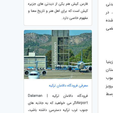
دنی
فارس کیش هم یکی از دیدنی های جزیره
کیش است که برای اهل هنر و تاریخ معنا و
 دهد. در
مفهوم خاصی دارد.
، انیمال ادونچر (Animal Adventure) واقع شده
عضی
کیدزینیا
 انگلستان
بوب
معرفی فرودگاه دالامان ترکیه
ویز
وسط
فرودگاه دالامان ترکیه | Dalaman
Airportاگر می خواهید که به جاذبه های
جنوب غرب ترکیه دسترسی داشته باشید،