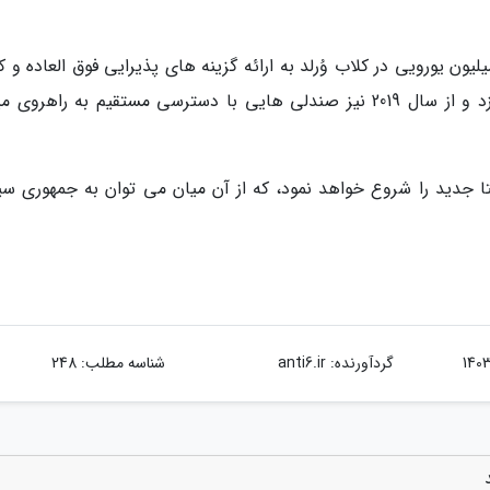
 خطوط هوایی همچنین با سرمایه گذاری 600 میلیون یورویی در کلاب وُرلد به ارائه گزینه های پذیرایی فوق العاده و
خواب لوکس از شرکت White Company می پردازد و از سال 2019 نیز صندلی هایی با دسترسی مستقیم به راهرو
تا جدید را شروع خواهد نمود، که از آن میان می توان به جمهوری س
گردآورنده:
anti6.ir
شناسه مطلب: 248