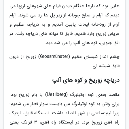
هایی بود که بارها هنگام دیدن فیلم های شهرهای اروپا می
دیدم که آرام و صلح جویانه از زیر پل ها رد می شوند. آرام
آرام از رودخانه لیمات پایین آمدیم و به دریاچه عظیم و
عریض زوریخ وارد شدیم. قایق تا میانه های دریاچه رفت. در
افق جنوبی، کوه های آلپ را می شد دید.
چشم انداز کلیسای عظیم (Grossmünster) زوریخ از درون
قایق شیشه ای
دریاچه زوریخ و کوه های آلپ
مقصد بعدی کوه اوتیلبرگ (Uetilberg) یا بام زوریخ بود.
برای رفتن به کوه اوتیلبرگ می بایست سوار قطار می شدیم؛
زیرا نیم-ساعتی از شهر فاصله داشت. ایستگاه قایق، نزدیک
راه آهن زوریخ بود. در ایستگاه راه آهن، 3 فرانک یعنی