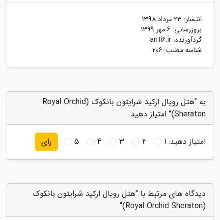
انتشار:
23 مرداد 1398
بروزرسانی:
6 مهر 1399
گردآورنده:
anti6.ir
شناسه مطلب: 206
به "هتل رویال ارکید شرایتون بانکوک (Royal Orchid
Sheraton)" امتیاز دهید
امتیاز دهید:
1
2
3
4
5
رای
دیدگاه های مرتبط با "هتل رویال ارکید شرایتون بانکوک
(Royal Orchid Sheraton)"