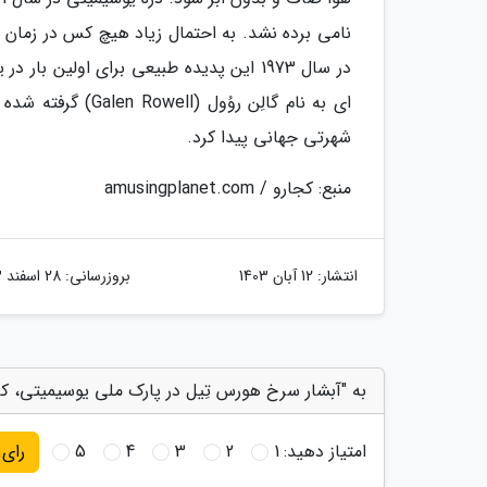
نامی برده نشد. به احتمال زیاد هیچ کس در زمان م
در سال 1973 این پدیده طبیعی برای اول
ای به نام گالِن رو
شهرتی جهانی پیدا کرد.
منبع: کجارو / amusingplanet.com
انتشار:
12 آبان 1403
بروزرسانی:
28 اسفند 1403
به "آبشار سرخ هورس تِیل در پارک ملی یوسیمیتی، کالی
امتیاز دهید:
1
2
3
4
5
رای