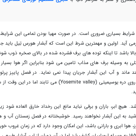
، شرایط بسیاری ضروری است. در صورت مهیا بودن تمامی این شرایط،
ی آید. اولین و مهمترین شرط این است که آبشار هورس تِیل باید جر
الا باشد تا اینکه توده های برف فشرده شده در بالای صخره ذوب شوند
لی به وسیله برف های مذاب تامین می شود بنابراین اگر هوا بسیار 
 ماند و آب این آبشار جریان پیدا نمی نماید. در فصل پاییز پرتو
خورشید همچون ماه فوریه و با همان زاویه تابش روی دره یوسیمیتی (Yosemite valley) می تابند اما در ای
د.
 هیچ ابر، باران و برفی نباید مانع این رخداد خارق العاده شود زیرا
د به این آبشار نخواهند رسید. خوشبختانه در فصل زمستان آب و ه
ز، هوا ابری و بارانی باشد، این امکان وجود دارد که در زمان غروب خو
هوا صاف و بدون ابر شود. دره یوسیمیتی در سال 1851 به وسیله اروپاییان کشف شد اما در آن دوران از این آبشار طبی