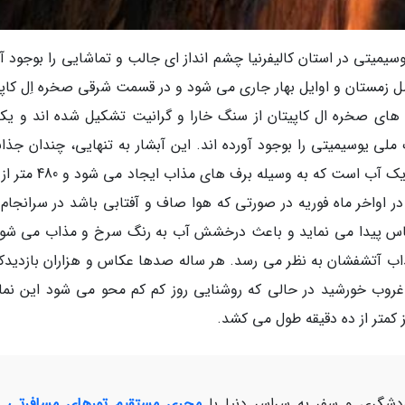
Horsetail) در پارک ملی یوسیمیتی در استان کالیفرنیا چشم انداز ای جالب و تماشایی را بوجود 
 زمستان و اوایل بهار جاری می شود و در قسمت شرقی صخره اِل کاپی
. دیواره های صخره ال کاپیتان از سنگ خارا و گرانیت تشکیل شده اند و یک
ملی یوسیمیتی را بوجود آورده اند. این آبشار به تنهایی، چندان جذاب
ندارد و بسیار عادی به نظر می رسد، یک جریان باریک آب است که به وسیل
ر اواخر ماه فوریه در صورتی که هوا صاف و آفتابی باشد در سرانجام ر
کاس پیدا می نماید و باعث درخشش آب به رنگ سرخ و مذاب می شود
مذاب آتشفشان به نظر می رسد. هر ساله صدها عکاس و هزاران بازدیدکن
 غروب خورشید در حالی که روشنایی روز کم کم محو می شود این نم
ز کمتر از ده دقیقه طول می کشد.
شگری و سفر به سراسر دنیا با
مجری مستقیم تورهای مسافرتی و