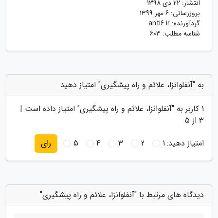
انتشار:
22 دی 1398
بروزرسانی:
6 مهر 1399
گردآورنده:
anti6.ir
شناسه مطلب: 603
به "آنفلوانزا، علائم و راه پیشگیری" امتیاز دهید
1
کاربر به "
آنفلوانزا، علائم و راه پیشگیری
" امتیاز داده است |
3
از 5
امتیاز دهید:
1
2
3
4
5
رای
دیدگاه های مرتبط با "آنفلوانزا، علائم و راه پیشگیری"