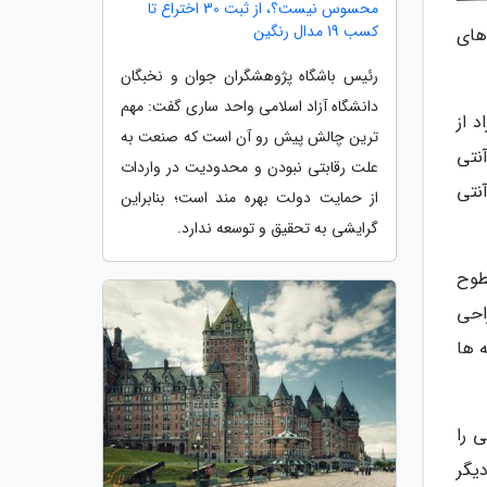
محسوس نیست؟، از ثبت 30 اختراع تا
کسب 19 مدال رنگین
های
رئیس باشگاه پژوهشگران جوان و نخبگان
دانشگاه آزاد اسلامی واحد ساری گفت: مهم
د از
ترین چالش پیش رو آن است که صنعت به
نتی
علت رقابتی نبودن و محدودیت در واردات
نتی
از حمایت دولت بهره مند است؛ بنابراین
گرایشی به تحقیق و توسعه ندارد.
طوح
احی
ه ها
یی را
یگر