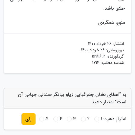
خلاق باشد.
منبع: همگردی
انتشار:
26 خرداد 1400
بروزرسانی:
26 خرداد 1400
گردآورنده:
anti6.ir
شناسه مطلب: 1714
به "اعطای نشان جغرافیایی زیلو بیانگر صندلی جهانی آن
است" امتیاز دهید
امتیاز دهید:
1
2
3
4
5
رای