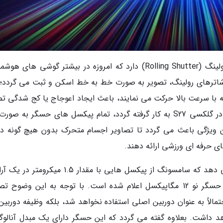
فناوری شاتر گلوبال تفاوت بنیادینی با شاترهای رولینگ (Rolling Shutter) دارد که امروزه در بیشتر گوشی های
شاترهای رولینگ، تصویر به صورت خط به خط اسکن و ثبت می گردد؛ 
ه با سرعت بالا حرکت می نمایند، باعث ایجاد اعوجاج یا کج شدگی تص
می گردد. اما در فناوری شاتر گلوبال که قرار است در گلکسی S27 به کار گرفته گردد، تمام پیکسل های حسگر به
 ویژگی باعث می گردد تا تصاویر اجسام متحرک بدون هیچ گونه دف
ی حرفه ای ورزشی ارائه دهند.
جزئیات فنی فاش شده درباره این حسگر نشان می دهد که سامسونگ از پیکسل هایی با مقدار 1.5 می
پشته ای 2×2 استفاده خواهد نمود. رزولوشن این حسگر نو 12 مگاپیکسل اعلام شده است. با توجه به این وضوح
الاً به عنوان دوربین اصلی استفاده نخواهد شد، بلکه وظیفه دوربین 
د را در گلکسی S27 بر عهده خواهد داشت. بعلاوه گفته می گردد که این حسگر دارای یک مبدل آنال