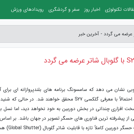
الات تکنولوژی
اخبار روز
سفر و گردشگری
رویدادهای ورزش
وبی نشان می دهد که سامسونگ برنامه های بلندپروازانه ای برای آی
عکاسی با موبایل در سر دارد و این تغییرات بزرگ احتمالاً با معرفی گلکسی S27 محقق خواهند شد. در حالی ک
 که سری گلکسی S26 تغییرات سخت افزاری چندانی در بخش دوربین به خود نخواهد دید، اما نسل
S قرار است میزبان یکی از پیشرفته ترین فناوری های حسگر تصویر در جهان باشد. بر اسا
اطلاعات، مهندسان سامسونگ مشغول کار روی یک حسگر دوربین ک