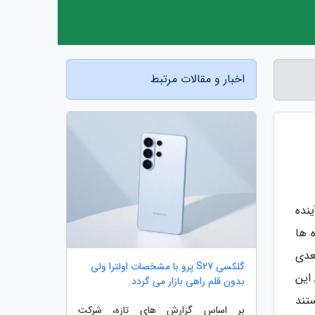
اخبار و مقالات مرتبط
نده
ه شنیده ها
 بعدی
گلکسی S27 پرو با مشخصات اولترا ولی
س این
بدون قلم راهی بازار می گردد
املاً تازه با قابلیت شاتر گلوبال (Global Shutter) هستند
بر اساس گزارش های تازه، شرکت