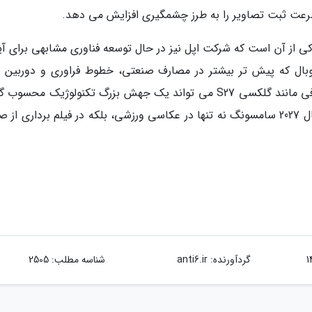
 از آن است که شرکت اپل نیز در حال توسعه فناوری مشابهی برای آی
گلوبال که پیش تر بیشتر در مصارف صنعتی، خطوط فراوری و دوربین 
بازرسی کیفیت کاربرد داشت، در یک محصول مصرفی مانند گلکسی S27 می تواند یک جهش بزرگ تکنولوژیک محس
اگر این شایعات به واقعیت بپیوندند، پرچمداران سال 2027 سامسونگ نه تنها در عکاسی ورزشی، بلکه در فیلم برداری 
گردآورنده:
anti6.ir
شناسه مطلب: 2505