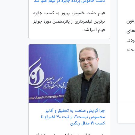
دشت خاموش برنده جایزه در فیلم آسیا شد
فیلم دشت خاموش پیروز به کسب جایزه
فون
برترین فیلمبرداری از پانزدهمین دوره جوایز
فیلم آسیا شد.
های
وب گردد.
از صحنه
چرا گرایش صنعت به تحقیق و آنالیز
محسوس نیست؟، از ثبت 30 اختراع تا
کسب 19 مدال رنگین