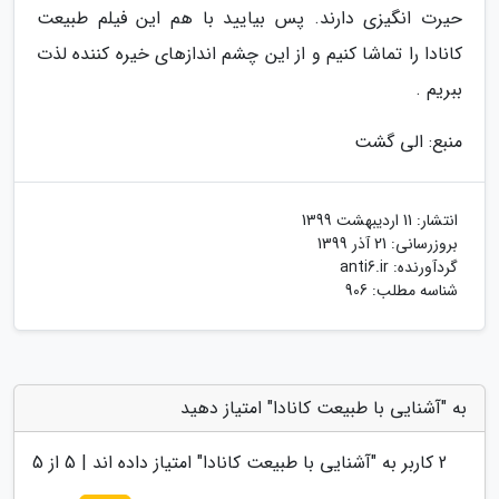
حیرت انگیزی دارند. پس بیایید با هم این فیلم طبیعت
کانادا را تماشا کنیم و از این چشم اندازهای خیره کننده لذت
ببریم .
منبع: الی گشت
انتشار:
11 اردیبهشت 1399
بروزرسانی:
21 آذر 1399
گردآورنده:
anti6.ir
شناسه مطلب: 906
به "آشنایی با طبیعت کانادا" امتیاز دهید
2
کاربر به "
آشنایی با طبیعت کانادا
" امتیاز داده اند |
5
از 5