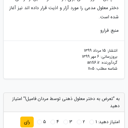
دختر معلول مدعی را مورد آزار و اذیت قرار داده اند نیز آغاز
شده است.
منبع: فرارو
انتشار:
15 مرداد 1399
بروزرسانی:
6 مهر 1399
گردآورنده:
anti6.ir
شناسه مطلب: 1105
به "تعرض به دختر معلول ذهنی توسط مردان فامیل!" امتیاز
دهید
امتیاز دهید:
1
2
3
4
5
رای