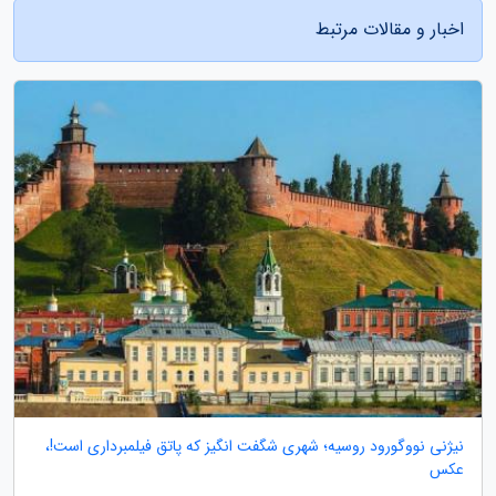
اخبار و مقالات مرتبط
نیژنی نووگورود روسیه؛ شهری شگفت انگیز که پاتق فیلمبرداری است!،
عکس