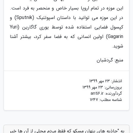
این موزه در تمام اروپا بسیار خاص و منحصر به فرد است.
در این موزه می توانید با داستان اسپوتنیک (Sputnik) و
کپسول فضایی استفاده شده توسط یوری گاگارین (Yuri
Gagarin) اولین انسانی که به فضا سفر کرد، بیشتر آشنا
شوید.
منبع: گردشبان
انتشار:
23 مهر 1399
بروزرسانی:
23 مهر 1399
گردآورنده:
anti6.ir
شناسه مطلب: 1247
به "جاذبه های پنهان مسکو که فقط مردم محلی از آن ها خبر