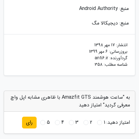
منبع: Android Authority
منبع: دیجیکالا مگ
انتشار:
17 مهر 1398
بروزرسانی:
6 مهر 1399
گردآورنده:
anti6.ir
شناسه مطلب: 358
به "ساعت هوشمند Amazfit GTS با ظاهری مشابه اپل واچ
معرفی گردید" امتیاز دهید
امتیاز دهید:
1
2
3
4
5
رای