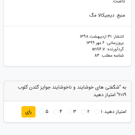
داشت.
منبع: دیجیکالا مگ
انتشار:
31 اردیبهشت 1398
بروزرسانی:
6 مهر 1399
گردآورنده:
anti6.ir
شناسه مطلب: 83
به "شگفتی های خوشایند و ناخوشایند جوایز گلدن گلوب
2019" امتیاز دهید
امتیاز دهید:
1
2
3
4
5
رای