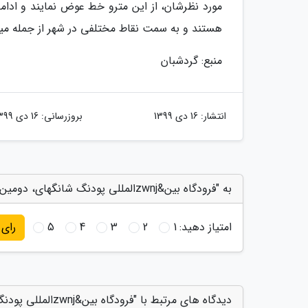
مورد نظرشان، از این مترو خط عوض نمایند و ادام
هستند و به سمت نقاط مختلفی در شهر از جمله میدان خلق (Peoples Square) ح
منبع: گردشبان
انتشار:
16 دی 1399
بروزرسانی:
16 دی 1399
به "فرودگاه بین&zwnjالمللی پودنگ شانگهای، دومین فرودگاه شلوغ چین، عکس" امتیاز دهید
امتیاز دهید:
1
2
3
4
5
رای
دیدگاه های مرتبط با "فرودگاه بین&zwnjالمللی پودنگ شانگهای، دومین فرودگاه شلوغ چین، عکس"