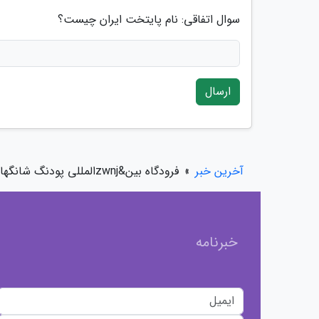
سوال اتفاقی: نام پایتخت ایران چیست؟
ارسال
آخرین خبر
»
فرودگاه بین&zwnjالمللی پودنگ شانگهای، دومین فرودگاه شلوغ چین، عکس
خبرنامه