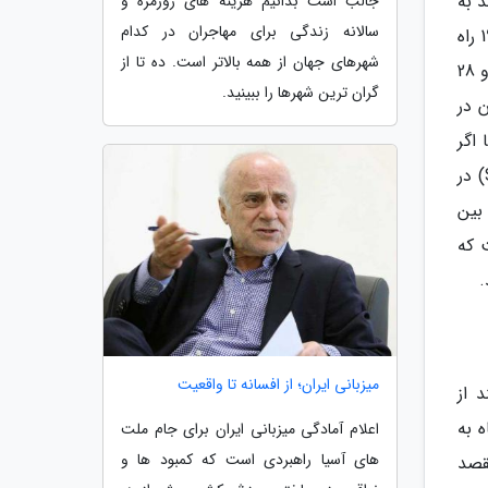
باس A380 و بوئینگ 8-747 می توانند به
جالب است بدانیم هزینه های روزمره و
سالانه زندگی برای مهاجران در کدام
راحتی در آن فرود بیایند. همچنین این فرودگاه از 2 ترمینال مسافربری اصلی تشکیل می گردد. ترمینال 1 آن را در سال 1999 راه
شهرهای جهان از همه بالاتر است. ده تا از
اندازی کردند تا ترافیک هوایی فرودگاه هونگچیائو را کمی سبک کند. نمای بیرونی این ترمینال به مرغ دریایی شبیه است و 28
گران ترین شهرها را ببینید.
 باند آن در
ما اگر
دقیق تر نگاه کنید، بیشتر به موج دریا شباهت دارد. خطوط هوایی ایر چاینا و دیگر اعضای استار الاینس (Star Alliance) در
ص پروازهای بین
آماده شدن است که
میزبانی ایران؛ از افسانه تا واقعیت
 از
رودگاه به
اعلام آمادگی میزبانی ایران برای جام ملت
های آسیا راهبردی است که کمبود ها و
قصد