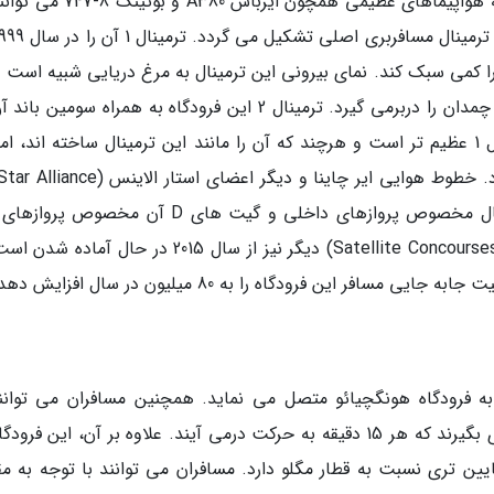
فرودگاه بین المللی پودنگ شانگهای، 4 باند دارد که هواپیماهای عظیمی همچون ایر
گیت، 204 باجه چک-این و 13 سیستم حمل و نقل چمدان را دربرمی گیرد. ترمینال 2 این فرودگاه به همراه سومین
سال 2008 تأسیس شد. این ترمینال کمی از ترمینال 1 عظیم تر است و هرچند که آن را مانند این ترمینال ساخته اند، ا
این بخش متمرکز هستند. گیت های C این ترمینال مخصوص پروازهای داخلی و گیت های D آن مخصو
المللی می باشد. همچنین یک ستلایت کنکورس (Satellite Concourses) دیگر نیز از سال 2015 در حال 
به فرودگاه هونگچیائو متصل می نماید. همچنین مسافران می توانند
قطارهای مغناطیسی مَگلِو (Maglev train) نیز یاری بگیرند که هر 15 دقیقه به حرکت درمی آیند. علاوه بر آن، این ف
ایین تری نسبت به قطار مگلو دارد. مسافران می توانند با توجه به م