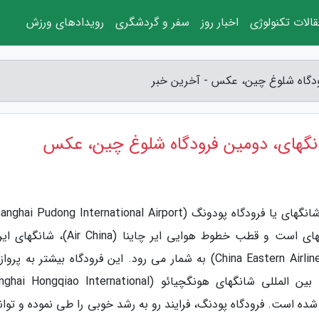
الات تکنولوژی
اخبار روز
سفر و گردشگری
رویدادهای ورزش
یکی از 2 فرودگاه اصلی بین المللی در شهر شانگهای است و قطب خطوط هوایی ایر چاینا (hina
(Shanghai Airlines) و هواپیمایی شرقی چین (China Eastern Airlines) به شمار می رود. این فرودگاه بیشتر به
بین المللی اختصاص دارد؛ در حالی که فرودگاه بین المللی شانگهای هونگچیائو (gqiao International
اده شده است. فرودگاه پودنگ، فرایند رو به رشد خوبی را طی نموده و توا