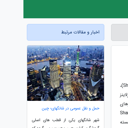
اخبار و مقالات مرتبط
به گزارش آخرین خبر، فرودگاه بین المللی پودنگ شانگهای یا فرودگاه پودونگ (Shanghai Pudong International Airport)،
Air C)، شانگهای ایرلاینز
 پروازهای
حمل و نقل عمومی در شانگهای؛ چین
Shanghai Hon
شهر شانگهای یکی از قطب های اصلی
نسته
گردشگری کشور چین محسوب می گردد که