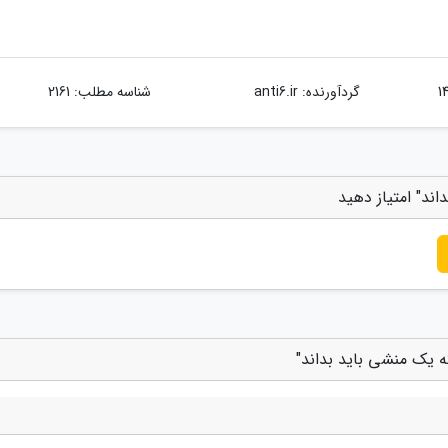
گردآورنده:
anti6.ir
شناسه مطلب: 2161
ند" امتیاز دهید
ه یک منشی باید بداند"