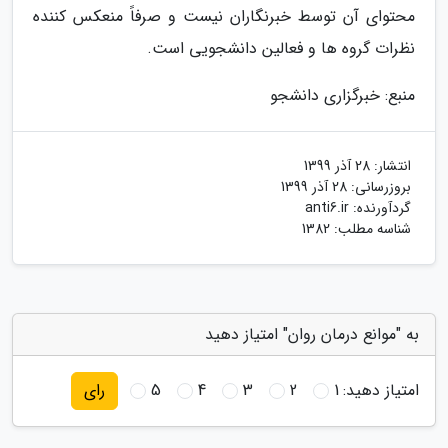
محتوای آن توسط خبرنگاران نیست و صرفاً منعکس کننده
نظرات گروه ها و فعالین دانشجویی است.
منبع: خبرگزاری دانشجو
انتشار:
28 آذر 1399
بروزرسانی:
28 آذر 1399
گردآورنده:
anti6.ir
شناسه مطلب: 1382
به "موانع درمان روان" امتیاز دهید
امتیاز دهید:
1
2
3
4
5
رای