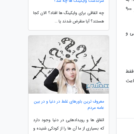
سرگذشت وایکینگ ها چه شد؟
هر حال با رفع شدن مسائل، کار ساخت این کشتی با رقم 500 میلیون دلار به سرانجام رسید و می تواند 2400 مسافر و 900
چه اتفاقی برای وایکینگ ها افتاد؟ الان کجا
هستند؟ آیا منقرض شدند یا …
ی و
فقط
اعث
معروف ترین باورهای غلط در دنیا و در بین
عامه مردم
اتفاق ها و رویدادهایی در دنیا وجود دارد
که بسیاری از ما آن ها را از کودکی شنیده و