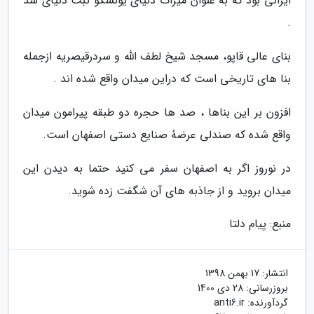
ایرانی بود که به عنوان میراث دنیای یونسکو ثبت دنیای شد
.
بنای عالی قاپو، مسجد شیخ لطف الله و سردرقیصریه ازجمله
بنا های تاریخی است که دراین میدان واقع شده اند .
افزون بر این بناها ، صد ها حجره دو طبقه پیرامون میدان
واقع شده که صندلی عرضهٔ صنایع دستی اصفهان است.
در نوروز اگر به اصفهان سفر می کنید حتما به دیدن این
میدان بروید و از جاذبه های آن شگفت زده شوید.
منبع: پیام دلتا
انتشار:
17 بهمن 1398
بروزرسانی:
28 دی 1400
گردآورنده:
anti6.ir