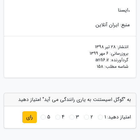
،ایسنا
منبع: ایران آنلاین
انتشار:
28 تیر 1398
بروزرسانی:
6 مهر 1399
گردآورنده:
anti6.ir
شناسه مطلب: 158
به "گوگل اسیستنت به یاری رانندگی می آید" امتیاز دهید
امتیاز دهید:
1
2
3
4
5
رای