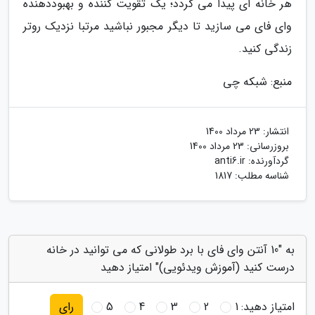
هر خانه ای پیدا می گردد؛ یک تقویت کننده و بهبوددهنده
وای فای می سازید تا دیگر مجبور نباشید مرتبا نزدیک روتر
زندگی کنید.
منبع: شبکه چی
انتشار:
23 مرداد 1400
بروزرسانی:
23 مرداد 1400
گردآورنده:
anti6.ir
شناسه مطلب: 1817
به "10 آنتن وای فای با برد طولانی که می توانید در خانه
درست کنید (آموزش ویدئویی)" امتیاز دهید
امتیاز دهید:
1
2
3
4
5
رای