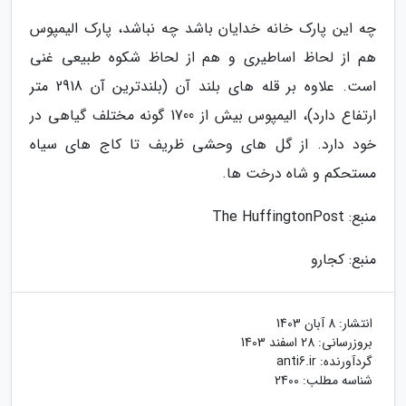
چه این پارک خانه­ خدایان باشد چه نباشد، پارک الیمپوس
هم از لحاظ اساطیری و هم از لحاظ شکوه طبیعی غنی
است. علاوه بر قله­ های بلند آن (بلندترین آن 2918 متر
ارتفاع دارد)، الیمپوس بیش از 1700 گونه­ مختلف گیاهی در
خود دارد. از گل­ های وحشی ظریف تا کاج­ های سیاه
مستحکم و شاه ­درخت­ ها.
منبع: The HuffingtonPost
منبع: کجارو
انتشار:
8 آبان 1403
بروزرسانی:
28 اسفند 1403
گردآورنده:
anti6.ir
شناسه مطلب: 2400