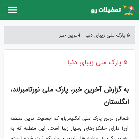
5 پارک ملی زیبای دنیا - آخرین خبر
5 پارک ملی زیبای دنیا
به گزارش آخرین خبر، پارک ملی نورتامبرلند،
انگلستان
شمالی­ ترین پارک ملی انگلیس(و کم جمعیت­ ترین منطقه
آن) دارای خلنگ­زارهای بسیار زیبا است. این منطقه­ که به
عنوان یکی از منطقه ها تاریخی یونسکو ثبت شده است،