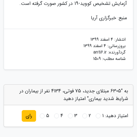
آزمایش تشخیص کووید-19 در کشور صورت گرفته است.
منبع: خبرگزاری آریا
انتشار:
4 اسفند 1399
بروزرسانی:
4 اسفند 1399
گردآورنده:
anti6.ir
شناسه مطلب: 1509
به "6305 مبتلای جدید، 75 فوتی، 4134 نفر از بیماران در
شرایط شدید بیماری" امتیاز دهید
امتیاز دهید:
1
2
3
4
5
رای