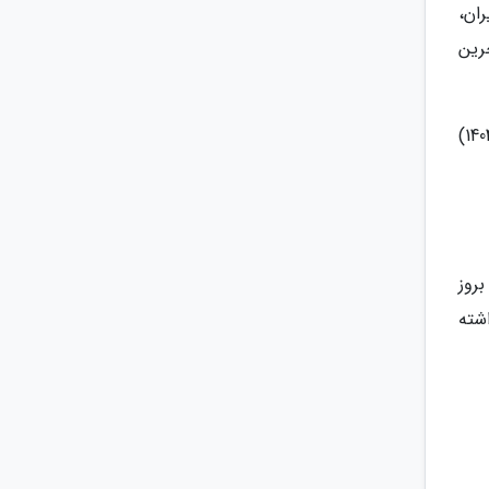
ران،
رین
در جدول زیر می توانید جدیدترین تغییرات پروازها به وسیله شرکت های هواپیمایی خارجی را تا امروز (4 بهمن 1404)
روز
شته