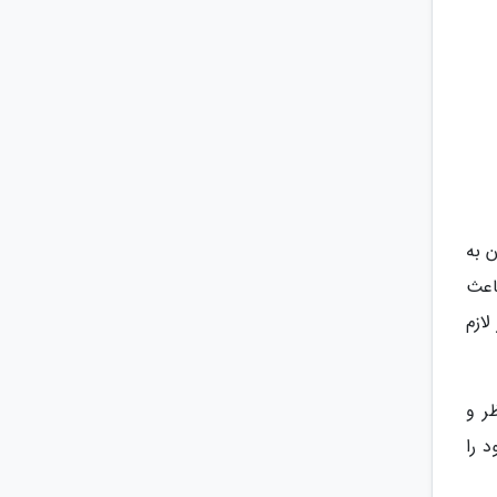
 به
اعث
لازم
ر و
د را