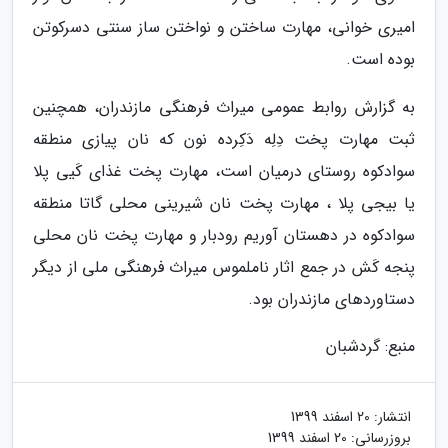
امیری خوانی، مهارت ساختن و نواختن ساز سنتی دسرکوتن
بوده است.
به گزارش روابط عمومی میراث فرهنگی مازندران، همچنین
ثبت مهارت پخت دِلِه دَکِرده نون که نان پیازی منطقه
سوادکوه روستای درمیان است، مهارت پخت غذای کَیی پلا
یا بیجی پلا ، مهارت پخت نان شیرینی محلی گاتا منطقه
سوادکوه در دهستان آوریم رودبار و مهارت پخت نان محلی
پنجه کَش در جمع اثار ناملموس میراث فرهنگی ملی از دیگر
دستاوردهای مازندران بود.
منبع: گردشبان
انتشار:
20 اسفند 1399
بروزرسانی:
20 اسفند 1399