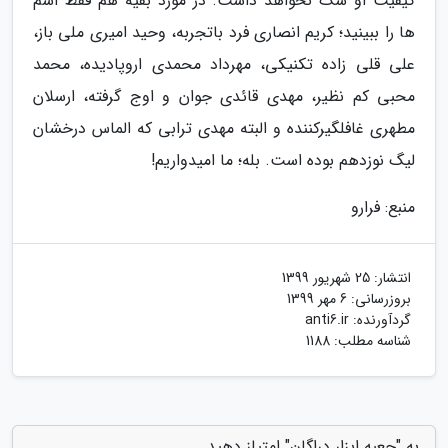
کیفیت او شک نخواهد داشت. در مورد بقیه هم فقط اسم
ها را ببینید؛ کریم انصاری فرد باتجربه، وحید امیری ملی باز،
علی قلی زاده تکنیکی، مهرداد محمدی اروپادیده، محمد
محبی کم نظیر، مهدی قائدی جوان و اوج گرفته، ارسلان
مطهری غافلگیرکننده و البته مهدی ترابی که الماس درخشان
لیگ نوزدهم بوده است. بله؛ ما امیدواریم!
منبع: فرارو
انتشار:
25 شهریور 1399
بروزرسانی:
6 مهر 1399
گردآورنده:
anti6.ir
شناسه مطلب: 1188
به "جعبه ابزار دراگان" امتیاز دهید