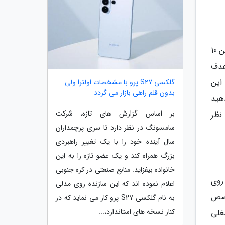
هایفتز معتقد است: به نظر من 95 درصد از آنچه می گویید باید در قالب دستاوردهای شما باشد. مثلا استفاده از عبارت من 10
 هدف
این
گلکسی S27 پرو با مشخصات اولترا ولی
بدون قلم راهی بازار می گردد
هید
بر اساس گزارش های تازه، شرکت
 نظر
سامسونگ در نظر دارد تا سری پرچمداران
سال آینده خود را با یک تغییر راهبردی
بزرگ همراه کند و یک عضو تازه را به این
خانواده بیفزاید. منابع صنعتی در کره جنوبی
روی
اعلام نموده اند که این سازنده روی مدلی
خصص
به نام گلکسی S27 پرو کار می نماید که در
کنار نسخه های استاندارد،...
غلی