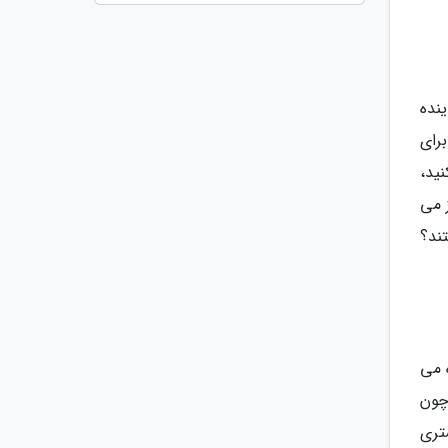
نده
رای
ید،
 می
ند؟
 می
چون
تری