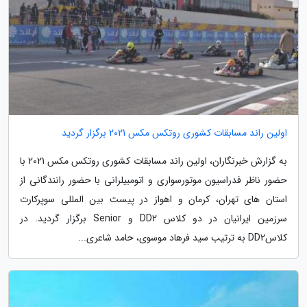
اولین راند مسابقات کشوری روتکس مکس 2021 برگزار گردید
به گزارش خبرنگاران، اولین راند مسابقات کشوری روتکس مکس 2021 با
حضور ناظر فدراسیون موتورسواری و اتومبیلرانی با حضور رانندگانی از
استان های تهران، کرمان و اهواز در پیست بین المللی سوپرکارت
سرزمین ایرانیان در دو کلاس DD2 و Senior برگزار گردید. در
کلاسDD2 به ترتیب سید فرهاد موسوی، حامد شاعری...