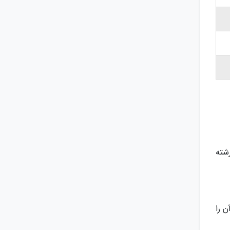
شته
 را