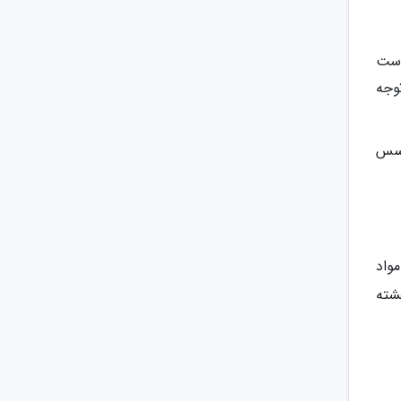
است
وجه
 سس
واد
شته