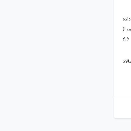
اده
 از
ورم
لاد