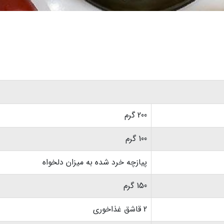
200 گرم
100 گرم
پیازچه خرد شده به میزان دلخواه
150 گرم
2 قاشق غذاخوری