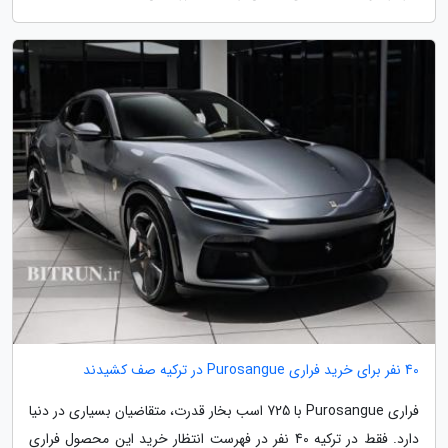
40 نفر برای خرید فراری Purosangue در ترکیه صف کشیدند
فراری Purosangue با 725 اسب بخار قدرت، متقاضیان بسیاری در دنیا
دارد. فقط در ترکیه 40 نفر در فهرست انتظار خرید این محصول فراری