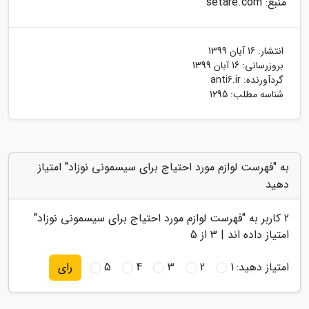
منبع: setare.com
انتشار:
16 آبان 1399
بروزرسانی:
16 آبان 1399
گردآورنده:
anti6.ir
شناسه مطلب: 1295
به "فهرست لوازم مورد احتیاج برای سیسمونی نوزاد" امتیاز
دهید
2
کاربر به "
فهرست لوازم مورد احتیاج برای سیسمونی نوزاد
"
امتیاز داده اند |
3
از 5
امتیاز دهید:
1
2
3
4
5
رای