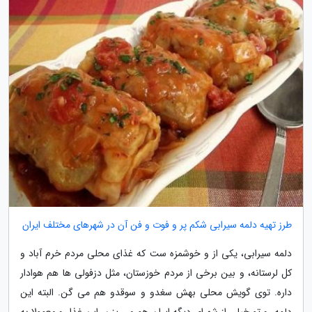
طرز تهیه دلمه سیرابی شکم پر و فوت و فن آن در شهرهای مختلف ایران
دلمه سیرابی، یکی از و خوشمزه ست که غذای محلی مردم خرم آباد و
کل لرستانه، و بین برخی از مردم خوزستان، مثل دزفولی ها هم هوادار
داره. توی گویش محلی بهش سغدو و سوقدو هم می گن. البته این
دلمه رو تو خیلی از شهرای دیگه ایران هم می پزن. این غذا رو معمولا به