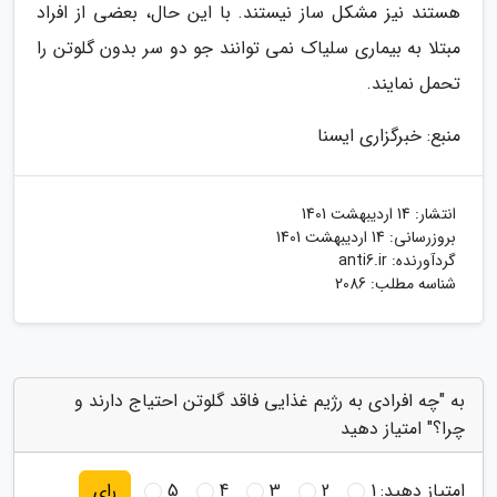
هستند نیز مشکل ساز نیستند. با این حال، بعضی از افراد
مبتلا به بیماری سلیاک نمی توانند جو دو سر بدون گلوتن را
تحمل نمایند.
منبع: خبرگزاری ایسنا
انتشار:
14 اردیبهشت 1401
بروزرسانی:
14 اردیبهشت 1401
گردآورنده:
anti6.ir
شناسه مطلب: 2086
به "چه افرادی به رژیم غذایی فاقد گلوتن احتیاج دارند و
چرا؟" امتیاز دهید
امتیاز دهید:
1
2
3
4
5
رای