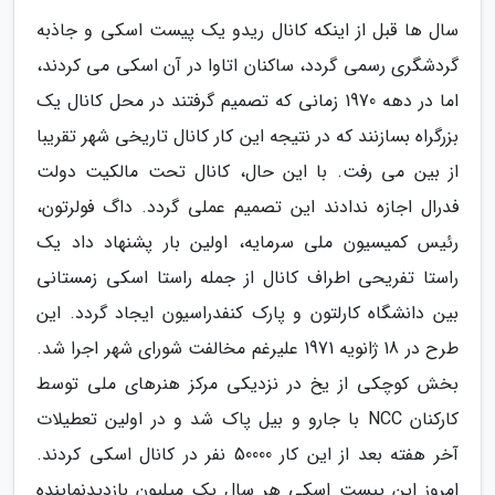
سال ها قبل از اینکه کانال ریدو یک پیست اسکی و جاذبه
گردشگری رسمی گردد، ساکنان اتاوا در آن اسکی می کردند،
اما در دهه 1970 زمانی که تصمیم گرفتند در محل کانال یک
بزرگراه بسازنند که در نتیجه این کار کانال تاریخی شهر تقریبا
از بین می رفت. با این حال، کانال تحت مالکیت دولت
فدرال اجازه ندادند این تصمیم عملی گردد. داگ فولرتون،
رئیس کمیسیون ملی سرمایه، اولین بار پشنهاد داد یک
راستا تفریحی اطراف کانال از جمله راستا اسکی زمستانی
بین دانشگاه کارلتون و پارک کنفدراسیون ایجاد گردد. این
طرح در 18 ژانویه 1971 علیرغم مخالفت شورای شهر اجرا شد.
بخش کوچکی از یخ در نزدیکی مرکز هنرهای ملی توسط
کارکنان NCC با جارو و بیل پاک شد و در اولین تعطیلات
آخر هفته بعد از این کار 50000 نفر در کانال اسکی کردند.
امروز این پیست اسکی هر سال یک میلیون بازدیدنماینده