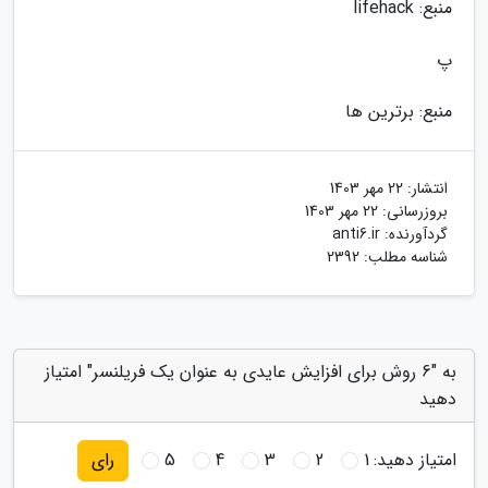
منبع: lifehack
پ
منبع: برترین ها
انتشار:
22 مهر 1403
بروزرسانی:
22 مهر 1403
گردآورنده:
anti6.ir
شناسه مطلب: 2392
به "6 روش برای افزایش عایدی به عنوان یک فریلنسر" امتیاز
دهید
امتیاز دهید:
1
2
3
4
5
رای