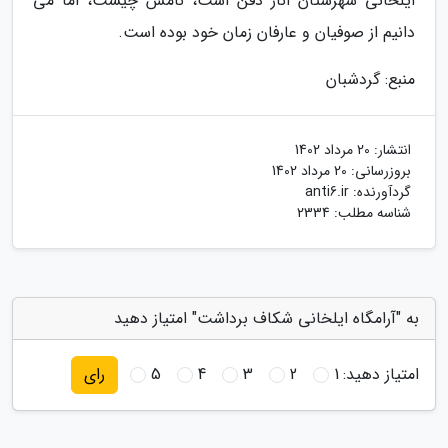
ایلخانی شهرستان انار دفن است، نامش چیست، اما می
دانیم از صوفیان و عارفان زمان خود بوده است.
منبع: گردشبان
انتشار:
20 مرداد 1402
بروزرسانی:
20 مرداد 1402
گردآورنده:
anti6.ir
شناسه مطلب: 2334
به "آرامگاه ایلخانی شکاف برداشت" امتیاز دهید
امتیاز دهید:
1
2
3
4
5
رای