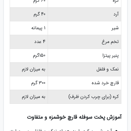
کره
60 گرم
آرد
40 گرم
شیر
1 پیمانه
تخم مرغ
4 عدد
پنیر پیتزا
150گرم
نمک و فلفل
به میزان لازم
قارچ خرد شده
300 گرم
کره (برای چرب کردن ظرف)
به میزان لازم
آموزش پخت سوفله قارچ خوشمزه و متفاوت