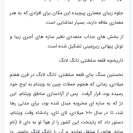
جلوه زیبای معماری پیچیده این مکان برای افرادی که به هنر
معماری علاقه دارند، بسیار تماشایی است.
از بخش های جذاب متعددی نظیر سازه های آجری زیبا و
تونل پنهانی زیرزمینی تشکیل شده است.
تاریخچه قلعه سلطنتی تانگ لانگ
نخستین سنگ بنای قلعه سلطنتی تانگ لانگ در قرن هفتم
میلادی، زمانی که هجوم حملات چین به ویتنام به اوج خود
رسیده بود، قرار گرفت. پس از آزادسازی مناطق ویتنام، این
دژ که به سازه ای مخروبه مبدل شده بود، برای مدتی رها
شد، تا در سال 1010 میلادی، لای تای، پادشاه وقت ویتنام،
دستور داد که پایتخت این کشور را از هوآ لو به دای لا (نام
سابق هانوی) منتقل نمایند و آن را تانگ لانگ بنامند. دژ